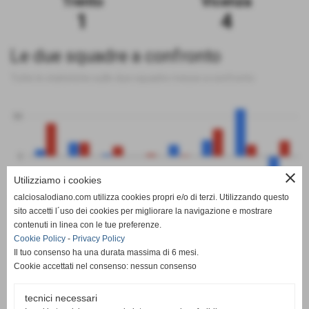
Trento
Vicenza
1
4
Le due squadre a confronto
Tutte le statistiche sulle due squadre messe a confronto
50
0
close
Utilizziamo i cookies
-50
calciosalodiano.com utilizza cookies propri e/o di terzi. Utilizzando questo
PT
G
V
N
P
GF
GS
DR
sito accetti l´uso dei cookies per migliorare la navigazione e mostrare
Trento
Vicenza
contenuti in linea con le tue preferenze.
Cookie Policy
-
Privacy Policy
Il tuo consenso ha una durata massima di 6 mesi.
Cookie accettati nel consenso: nessun consenso
tecnici necessari