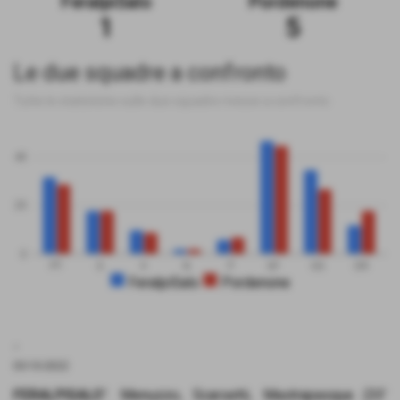
FeralpiSalo
Pordenone
1
5
Le due squadre a confronto
Tutte le statistiche sulle due squadre messe a confronto
40
20
0
PT
G
V
N
P
GF
GS
DR
FeralpiSalo
Pordenone
.
03-10-2022
FERALPISALO’
: Menuzzo, Scarsetti, Mastrapasqua (33’