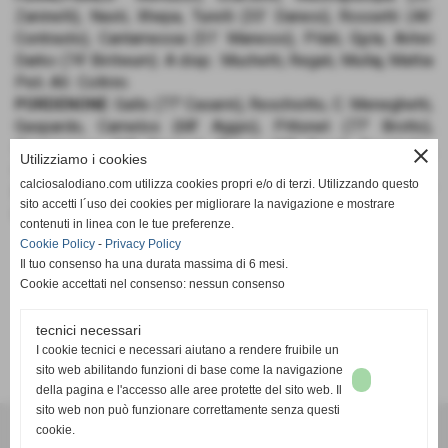
Zaninelli), Nasti, Xhepa, Turelli (33’ Danesi), Rossetti (46’
Contrasto), Cantamessa (51’ Manessi), Pilati, Gjyla, Antwi
Darko (74’ Biritwum). A disp.: Muchetti, Regali, Mullaj, Mattia
Peli. All.: Coltrini.
PORDENONE
: Gallo (77’ Casarin), Reschiotto, C. Meneghetti,
Gaspardo, Camelos (68’ Aggio), Pittonet (77’ Brotto),
Pizzignacco (68’ Pirrone), Piaser (77’ Barzi), Doratiotto,
close
Utilizziamo i cookies
Chiccaro (46’ Dalvi), Anzolin (59’ Tesser). All.: Stefani.
calciosalodiano.com utilizza cookies propri e/o di terzi. Utilizzando questo
RETI
: 1’ Piaser (P), 15’ Chiccaro (P), 17’ Anzolin (P), 43’
sito accetti l´uso dei cookies per migliorare la navigazione e mostrare
Gaspardo (P), 46’ rig. Anzolin (P), 49’ Antwi Darko (FS).
contenuti in linea con le tue preferenze.
Cookie Policy
-
Privacy Policy
Il tuo consenso ha una durata massima di 6 mesi.
Cookie accettati nel consenso: nessun consenso
tecnici necessari
SCHEDA
-
CALENDARIO E RISULTATI
-
CLASSIFICA
I cookie tecnici e necessari aiutano a rendere fruibile un
sito web abilitando funzioni di base come la navigazione
della pagina e l'accesso alle aree protette del sito web. Il
sito web non può funzionare correttamente senza questi
cookie.