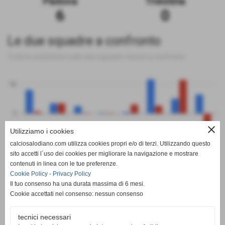
Padova
Triestina
6
0
Le due squadre a confronto
Tutte le statistiche sulle due squadre messe a confronto
50
0
close
Utilizziamo i cookies
-50
calciosalodiano.com utilizza cookies propri e/o di terzi. Utilizzando questo
PT
G
V
N
P
GF
GS
DR
sito accetti l´uso dei cookies per migliorare la navigazione e mostrare
Padova
Triestina
contenuti in linea con le tue preferenze.
Cookie Policy
-
Privacy Policy
Il tuo consenso ha una durata massima di 6 mesi.
Cookie accettati nel consenso: nessun consenso
tecnici necessari