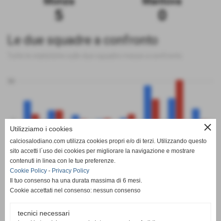
Monza
Mantova
5
0
Le due squadre a confronto
Tutte le statistiche sulle due squadre messe a confronto
50
0
close
Utilizziamo i cookies
calciosalodiano.com utilizza cookies propri e/o di terzi. Utilizzando questo
PT
G
V
N
P
GF
GS
DR
sito accetti l´uso dei cookies per migliorare la navigazione e mostrare
Monza
Mantova
contenuti in linea con le tue preferenze.
Cookie Policy
-
Privacy Policy
Il tuo consenso ha una durata massima di 6 mesi.
Cookie accettati nel consenso: nessun consenso
tecnici necessari