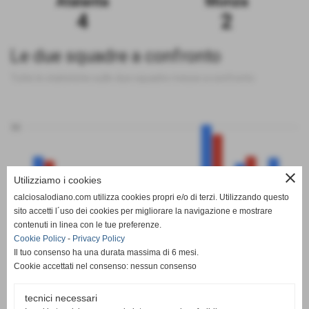
Atalanta
Monza
4
2
Le due squadre a confronto
Tutte le statistiche sulle due squadre messe a confronto
50
close
Utilizziamo i cookies
0
calciosalodiano.com utilizza cookies propri e/o di terzi. Utilizzando questo
PT
G
V
N
P
GF
GS
DR
sito accetti l´uso dei cookies per migliorare la navigazione e mostrare
Atalanta
Monza
contenuti in linea con le tue preferenze.
Cookie Policy
-
Privacy Policy
Il tuo consenso ha una durata massima di 6 mesi.
Cookie accettati nel consenso: nessun consenso
tecnici necessari