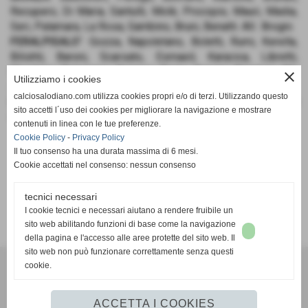
Recupero, Di Maria, Santulli, Molè, Procopio, Mauri, Madia,
Seri, Palamara, La Rosa, Gambino, Bruni, Benatti. All.: Brogni.
FERALPISALO'
: Gozza, Napoletano, Boletti, Rumi, Kerella,
Bilishti, Baroni, Scarsato, Esmaeil, Karacica, Libretti,
Marchina, Palazzani, Spinoni, Rania, Armani, Piantoni. All.:
close
Utilizziamo i cookies
Zanoletti.
calciosalodiano.com utilizza cookies propri e/o di terzi. Utilizzando questo
RETI
: 8' st Recupero (M), 14' st Palamara (M), 19' st
sito accetti l´uso dei cookies per migliorare la navigazione e mostrare
Piantoni (FS), 3' tt Di Maria (M), 8' tt Brunati (M).
contenuti in linea con le tue preferenze.
Cookie Policy
-
Privacy Policy
Il tuo consenso ha una durata massima di 6 mesi.
Cookie accettati nel consenso: nessun consenso
tecnici necessari
SCHEDA
-
CALENDARIO E RISULTATI
-
CLASSIFICA
I cookie tecnici e necessari aiutano a rendere fruibile un
sito web abilitando funzioni di base come la navigazione
della pagina e l'accesso alle aree protette del sito web. Il
sito web non può funzionare correttamente senza questi
cookie.
Calcio Salodiano
info@calciosalodiano.com
ACCETTA I COOKIES