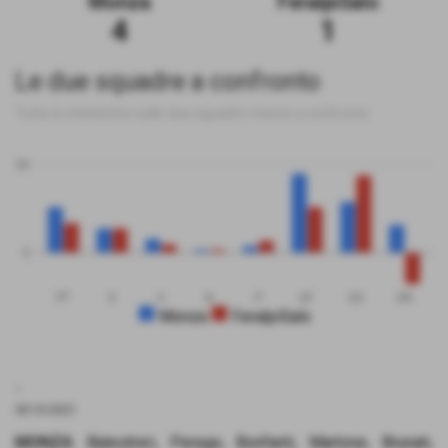
Monza
FeralpiSalo
4
1
Le due squadre a confronto
Tutte le statistiche sulle due squadre messe a confronto
50
0
PT
G
V
N
P
GF
GS
DR
Monza
FeralpiSalo
.
30-10-2021
MONZA
: Balestreri, Perego, Bonfanti, Martone, Brunati,