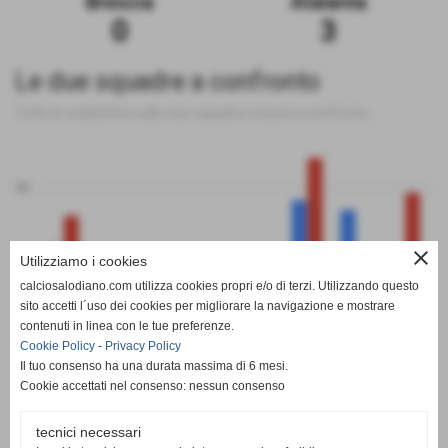
Brescia
Atalanta
0
3
Le due squadre a confronto
Tutte le statistiche sulle due squadre messe a confronto
50
close
Utilizziamo i cookies
0
calciosalodiano.com utilizza cookies propri e/o di terzi. Utilizzando questo
PT
G
V
N
P
GF
GS
DR
sito accetti l´uso dei cookies per migliorare la navigazione e mostrare
Brescia
Atalanta
contenuti in linea con le tue preferenze.
Cookie Policy
-
Privacy Policy
Il tuo consenso ha una durata massima di 6 mesi.
Cookie accettati nel consenso: nessun consenso
tecnici necessari