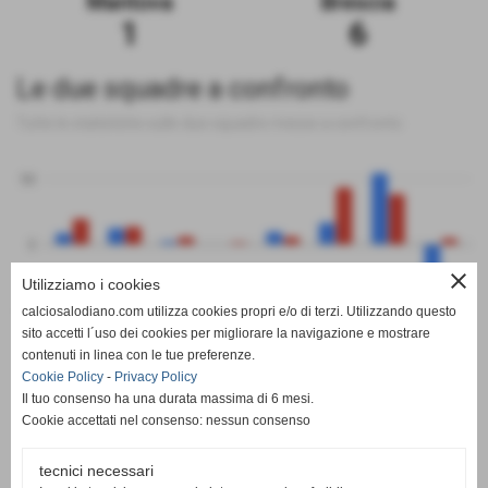
Mantova
Brescia
1
6
Le due squadre a confronto
Tutte le statistiche sulle due squadre messe a confronto
50
0
close
Utilizziamo i cookies
-50
calciosalodiano.com utilizza cookies propri e/o di terzi. Utilizzando questo
PT
G
V
N
P
GF
GS
DR
sito accetti l´uso dei cookies per migliorare la navigazione e mostrare
Mantova
Brescia
contenuti in linea con le tue preferenze.
Cookie Policy
-
Privacy Policy
Il tuo consenso ha una durata massima di 6 mesi.
Cookie accettati nel consenso: nessun consenso
tecnici necessari