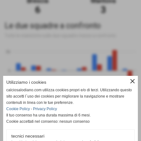
Brescia
Mantova
6
3
Le due squadre a confronto
Tutte le statistiche sulle due squadre messe a confronto
50
0
close
Utilizziamo i cookies
-50
calciosalodiano.com utilizza cookies propri e/o di terzi. Utilizzando questo
PT
G
V
N
P
GF
GS
DR
sito accetti l´uso dei cookies per migliorare la navigazione e mostrare
Brescia
Mantova
contenuti in linea con le tue preferenze.
Cookie Policy
-
Privacy Policy
Il tuo consenso ha una durata massima di 6 mesi.
Cookie accettati nel consenso: nessun consenso
tecnici necessari