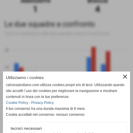
Albinoleffe
Brescia
1
4
Le due squadre a confronto
Tutte le statistiche sulle due squadre messe a confronto
40
20
close
Utilizziamo i cookies
0
calciosalodiano.com utilizza cookies propri e/o di terzi. Utilizzando questo
PT
G
V
N
P
GF
GS
DR
sito accetti l´uso dei cookies per migliorare la navigazione e mostrare
Albinoleffe
Brescia
contenuti in linea con le tue preferenze.
Cookie Policy
-
Privacy Policy
Il tuo consenso ha una durata massima di 6 mesi.
Cookie accettati nel consenso: nessun consenso
tecnici necessari