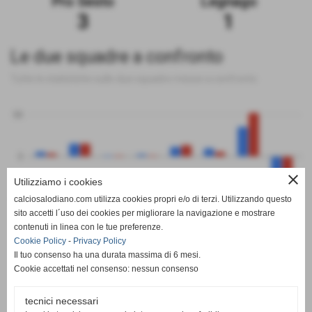
Pro Sesto
Legnago
3
1
Le due squadre a confronto
Tutte le statistiche sulle due squadre messe a confronto
50
0
close
Utilizziamo i cookies
-50
calciosalodiano.com utilizza cookies propri e/o di terzi. Utilizzando questo
PT
G
V
N
P
GF
GS
DR
sito accetti l´uso dei cookies per migliorare la navigazione e mostrare
Pro Sesto
Legnago
contenuti in linea con le tue preferenze.
Cookie Policy
-
Privacy Policy
Il tuo consenso ha una durata massima di 6 mesi.
Cookie accettati nel consenso: nessun consenso
tecnici necessari