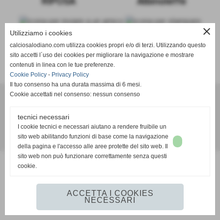
RIPOSA
Albinoleffe
close
Utilizziamo i cookies
calciosalodiano.com utilizza cookies propri e/o di terzi. Utilizzando questo
sito accetti l´uso dei cookies per migliorare la navigazione e mostrare
SCHEDA
-
CALENDARIO E RISULTATI
-
CLASSIFICA
contenuti in linea con le tue preferenze.
Cookie Policy
-
Privacy Policy
Il tuo consenso ha una durata massima di 6 mesi.
Cookie accettati nel consenso: nessun consenso
Calcio Salodiano
tecnici necessari
info@calciosalodiano.com
I cookie tecnici e necessari aiutano a rendere fruibile un
sito web abilitando funzioni di base come la navigazione
Realizzazione siti web www.sitoper.it
della pagina e l'accesso alle aree protette del sito web. Il
sito web non può funzionare correttamente senza questi
cookie.
ACCETTA I COOKIES
NECESSARI