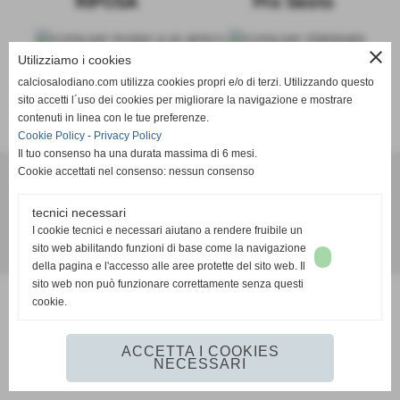
RIPOSA
Pro Sesto
close
Utilizziamo i cookies
calciosalodiano.com utilizza cookies propri e/o di terzi. Utilizzando questo
sito accetti l´uso dei cookies per migliorare la navigazione e mostrare
SCHEDA
-
CALENDARIO E RISULTATI
-
CLASSIFICA
contenuti in linea con le tue preferenze.
Cookie Policy
-
Privacy Policy
Il tuo consenso ha una durata massima di 6 mesi.
Cookie accettati nel consenso: nessun consenso
Calcio Salodiano
tecnici necessari
info@calciosalodiano.com
I cookie tecnici e necessari aiutano a rendere fruibile un
sito web abilitando funzioni di base come la navigazione
Realizzazione siti web www.sitoper.it
della pagina e l'accesso alle aree protette del sito web. Il
sito web non può funzionare correttamente senza questi
cookie.
ACCETTA I COOKIES
NECESSARI