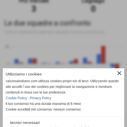
Pro Vercelli
Legnago
3
0
Le due squadre a confronto
Tutte le statistiche sulle due squadre messe a confronto
50
0
close
Utilizziamo i cookies
-50
calciosalodiano.com utilizza cookies propri e/o di terzi. Utilizzando questo
PT
G
V
N
P
GF
GS
DR
sito accetti l´uso dei cookies per migliorare la navigazione e mostrare
Pro Vercelli
Legnago
contenuti in linea con le tue preferenze.
Cookie Policy
-
Privacy Policy
Il tuo consenso ha una durata massima di 6 mesi.
Cookie accettati nel consenso: nessun consenso
tecnici necessari