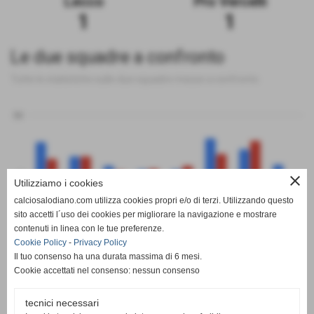
Lecco
Pro Vercelli
1
1
Le due squadre a confronto
Tutte le statistiche sulle due squadre messe a confronto
50
0
close
Utilizziamo i cookies
calciosalodiano.com utilizza cookies propri e/o di terzi. Utilizzando questo
PT
G
V
N
P
GF
GS
DR
sito accetti l´uso dei cookies per migliorare la navigazione e mostrare
Lecco
Pro Vercelli
contenuti in linea con le tue preferenze.
Cookie Policy
-
Privacy Policy
Il tuo consenso ha una durata massima di 6 mesi.
Cookie accettati nel consenso: nessun consenso
tecnici necessari