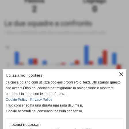
Padova
Legnago
2
0
Le due squadre a confronto
Tutte le statistiche sulle due squadre messe a confronto
50
0
close
Utilizziamo i cookies
-50
calciosalodiano.com utilizza cookies propri e/o di terzi. Utilizzando questo
PT
G
V
N
P
GF
GS
DR
sito accetti l´uso dei cookies per migliorare la navigazione e mostrare
Padova
Legnago
contenuti in linea con le tue preferenze.
Cookie Policy
-
Privacy Policy
Il tuo consenso ha una durata massima di 6 mesi.
Cookie accettati nel consenso: nessun consenso
tecnici necessari