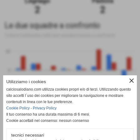
Legnago
Padova
2
2
Le due squadre a confronto
Tutte le statistiche sulle due squadre messe a confronto
50
0
close
Utilizziamo i cookies
-50
calciosalodiano.com utilizza cookies propri e/o di terzi. Utilizzando questo
PT
G
V
N
P
GF
GS
DR
sito accetti l´uso dei cookies per migliorare la navigazione e mostrare
Legnago
Padova
contenuti in linea con le tue preferenze.
Cookie Policy
-
Privacy Policy
Il tuo consenso ha una durata massima di 6 mesi.
Cookie accettati nel consenso: nessun consenso
tecnici necessari