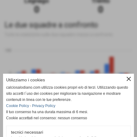
Legnago
Trento
0
0
Le due squadre a confronto
Tutte le statistiche sulle due squadre messe a confronto
100
0
close
Utilizziamo i cookies
calciosalodiano.com utilizza cookies propri e/o di terzi. Utilizzando questo
PT
G
V
N
P
GF
GS
DR
sito accetti l´uso dei cookies per migliorare la navigazione e mostrare
Legnago
Trento
contenuti in linea con le tue preferenze.
Cookie Policy
-
Privacy Policy
Il tuo consenso ha una durata massima di 6 mesi.
Cookie accettati nel consenso: nessun consenso
tecnici necessari