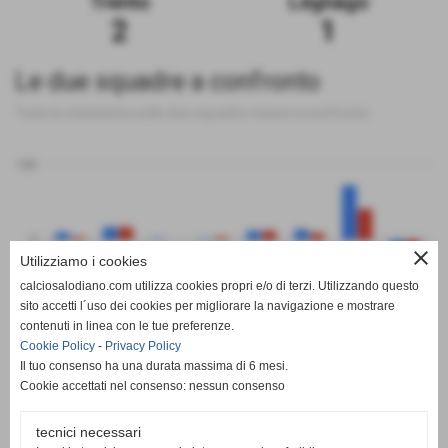
Trento
Legnago
2
1
Le due squadre a confronto
Tutte le statistiche sulle due squadre messe a confronto
100
0
close
Utilizziamo i cookies
calciosalodiano.com utilizza cookies propri e/o di terzi. Utilizzando questo
PT
G
V
N
P
GF
GS
DR
sito accetti l´uso dei cookies per migliorare la navigazione e mostrare
Trento
Legnago
contenuti in linea con le tue preferenze.
Cookie Policy
-
Privacy Policy
Il tuo consenso ha una durata massima di 6 mesi.
Cookie accettati nel consenso: nessun consenso
tecnici necessari