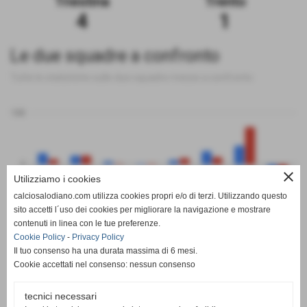
Triestina
Trento
4
1
Le due squadre a confronto
Tutte le statistiche sulle due squadre messe a confronto
100
0
close
Utilizziamo i cookies
calciosalodiano.com utilizza cookies propri e/o di terzi. Utilizzando questo
PT
G
V
N
P
GF
GS
DR
sito accetti l´uso dei cookies per migliorare la navigazione e mostrare
Triestina
Trento
contenuti in linea con le tue preferenze.
Cookie Policy
-
Privacy Policy
Il tuo consenso ha una durata massima di 6 mesi.
Cookie accettati nel consenso: nessun consenso
tecnici necessari