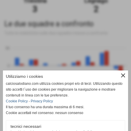
Triestina
Legnago
3
2
Le due squadre a confronto
Tutte le statistiche sulle due squadre messe a confronto
50
0
close
Utilizziamo i cookies
-50
calciosalodiano.com utilizza cookies propri e/o di terzi. Utilizzando questo
PT
G
V
N
P
GF
GS
DR
sito accetti l´uso dei cookies per migliorare la navigazione e mostrare
Triestina
Legnago
contenuti in linea con le tue preferenze.
Cookie Policy
-
Privacy Policy
Il tuo consenso ha una durata massima di 6 mesi.
Cookie accettati nel consenso: nessun consenso
tecnici necessari