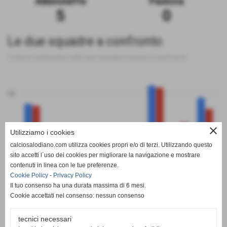
Albinoleffe
Padova
5
0
Le due squadre a confronto
Tutte le statistiche sulle due squadre messe a confronto
50
close
Utilizziamo i cookies
0
calciosalodiano.com utilizza cookies propri e/o di terzi. Utilizzando questo
PT
G
V
N
P
GF
GS
DR
sito accetti l´uso dei cookies per migliorare la navigazione e mostrare
Albinoleffe
Padova
contenuti in linea con le tue preferenze.
Cookie Policy
-
Privacy Policy
Il tuo consenso ha una durata massima di 6 mesi.
Cookie accettati nel consenso: nessun consenso
tecnici necessari