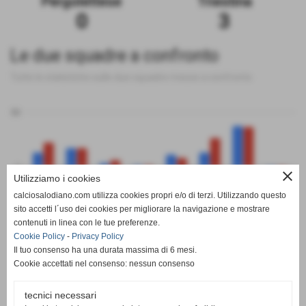
Pergolettese
Triestina
0
3
Le due squadre a confronto
Tutte le statistiche sulle due squadre messe a confronto
50
0
close
Utilizziamo i cookies
calciosalodiano.com utilizza cookies propri e/o di terzi. Utilizzando questo
PT
G
V
N
P
GF
GS
DR
sito accetti l´uso dei cookies per migliorare la navigazione e mostrare
Pergolettese
Triestina
contenuti in linea con le tue preferenze.
Cookie Policy
-
Privacy Policy
Il tuo consenso ha una durata massima di 6 mesi.
Cookie accettati nel consenso: nessun consenso
tecnici necessari