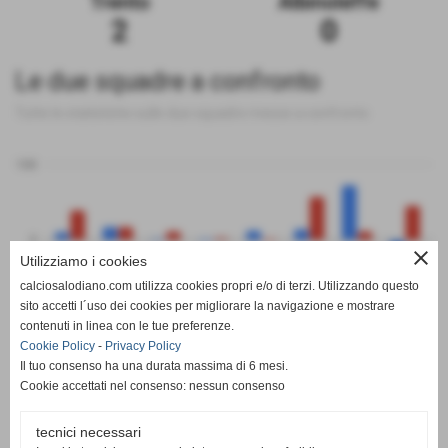
Trento
Albinoleffe
2
0
Le due squadre a confronto
Tutte le statistiche sulle due squadre messe a confronto
100
0
close
Utilizziamo i cookies
calciosalodiano.com utilizza cookies propri e/o di terzi. Utilizzando questo
PT
G
V
N
P
GF
GS
DR
sito accetti l´uso dei cookies per migliorare la navigazione e mostrare
Trento
Albinoleffe
contenuti in linea con le tue preferenze.
Cookie Policy
-
Privacy Policy
Il tuo consenso ha una durata massima di 6 mesi.
Cookie accettati nel consenso: nessun consenso
tecnici necessari