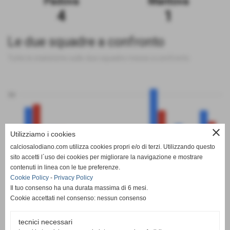
Padova
Mantova
4
1
Le due squadre a confronto
Tutte le statistiche sulle due squadre messe a confronto
50
close
Utilizziamo i cookies
0
calciosalodiano.com utilizza cookies propri e/o di terzi. Utilizzando questo
PT
G
V
N
P
GF
GS
DR
sito accetti l´uso dei cookies per migliorare la navigazione e mostrare
Padova
Mantova
contenuti in linea con le tue preferenze.
Cookie Policy
-
Privacy Policy
Il tuo consenso ha una durata massima di 6 mesi.
Cookie accettati nel consenso: nessun consenso
tecnici necessari