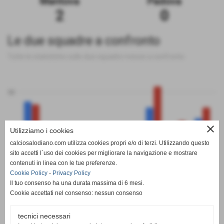
Mantova
Padova
2
0
Le due squadre a confronto
Tutte le statistiche sulle due squadre messe a confronto
50
close
Utilizziamo i cookies
0
calciosalodiano.com utilizza cookies propri e/o di terzi. Utilizzando questo
PT
G
V
N
P
GF
GS
DR
sito accetti l´uso dei cookies per migliorare la navigazione e mostrare
Mantova
Padova
contenuti in linea con le tue preferenze.
Cookie Policy
-
Privacy Policy
Il tuo consenso ha una durata massima di 6 mesi.
Cookie accettati nel consenso: nessun consenso
tecnici necessari