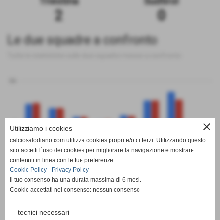
Triestina
Sudtirol
2
0
Le due squadre a confronto
Tutte le statistiche sulle due squadre messe a confronto
50
0
close
Utilizziamo i cookies
calciosalodiano.com utilizza cookies propri e/o di terzi. Utilizzando questo
PT
G
V
N
P
GF
GS
DR
sito accetti l´uso dei cookies per migliorare la navigazione e mostrare
Triestina
Sudtirol
contenuti in linea con le tue preferenze.
Cookie Policy
-
Privacy Policy
Il tuo consenso ha una durata massima di 6 mesi.
Cookie accettati nel consenso: nessun consenso
tecnici necessari