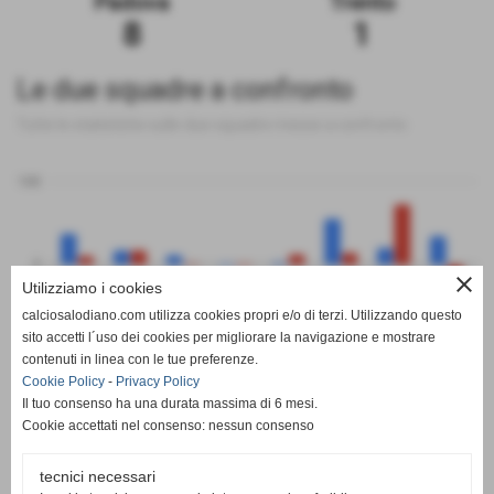
Padova
Trento
8
1
Le due squadre a confronto
Tutte le statistiche sulle due squadre messe a confronto
100
0
close
Utilizziamo i cookies
calciosalodiano.com utilizza cookies propri e/o di terzi. Utilizzando questo
PT
G
V
N
P
GF
GS
DR
sito accetti l´uso dei cookies per migliorare la navigazione e mostrare
Padova
Trento
contenuti in linea con le tue preferenze.
Cookie Policy
-
Privacy Policy
Il tuo consenso ha una durata massima di 6 mesi.
Cookie accettati nel consenso: nessun consenso
tecnici necessari