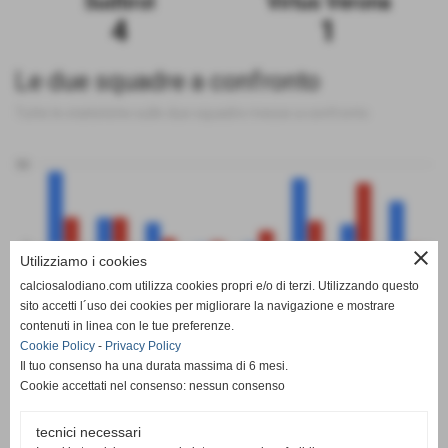
Sudtirol
Virtus Verona
4
1
Le due squadre a confronto
Tutte le statistiche sulle due squadre messe a confronto
50
0
close
Utilizziamo i cookies
calciosalodiano.com utilizza cookies propri e/o di terzi. Utilizzando questo
PT
G
V
N
P
GF
GS
DR
sito accetti l´uso dei cookies per migliorare la navigazione e mostrare
Sudtirol
Virtus Verona
contenuti in linea con le tue preferenze.
Cookie Policy
-
Privacy Policy
Il tuo consenso ha una durata massima di 6 mesi.
Cookie accettati nel consenso: nessun consenso
tecnici necessari