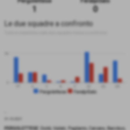
Pergolettese
FeralpiSalo
1
0
Le due squadre a confronto
Tutte le statistiche sulle due squadre messe a confronto
50
0
PT
G
V
N
P
GF
GS
DR
Pergolettese
FeralpiSalo
.
31-10-2021
PERGOLETTESE
: Doldi, Vailati, Pagliarini, Carcano, Barcilesi,