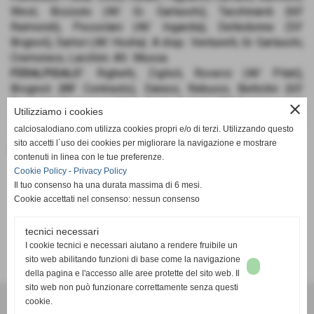
West, Bozzuto (46' Gi. Garlaschi), Tacchinardi (60'
Raimondi), Pessolani (46' Ingardia), Delledonne (53'
Brignoli), Sartori (46' Hoxha). A disp.: Venturelli, Gr. Garlaschi,
Cremonesi, Lacchini. All.: Mussa.
FERALPISALO'
: Righetti, Ziglioli, Roversi (46' Pilati),
Brognoli (88' Contrasto), Danesi, Rebussi, Bettolini (65'
Rossetti), Barbisoni (46' L. Gatti), D. Gatti (88' Cantamessa),
close
Utilizziamo i cookies
Nasti (88' Zambelli), Minelli (8' Faganio). A disp.: Turelli,
calciosalodiano.com utilizza cookies propri e/o di terzi. Utilizzando questo
Telalovic. All.: Serafini.
sito accetti l´uso dei cookies per migliorare la navigazione e mostrare
RETE
: 9' Sartori.
contenuti in linea con le tue preferenze.
Cookie Policy
-
Privacy Policy
Il tuo consenso ha una durata massima di 6 mesi.
Cookie accettati nel consenso: nessun consenso
tecnici necessari
SCHEDA
-
CALENDARIO E RISULTATI
-
CLASSIFICA
I cookie tecnici e necessari aiutano a rendere fruibile un
sito web abilitando funzioni di base come la navigazione
della pagina e l'accesso alle aree protette del sito web. Il
sito web non può funzionare correttamente senza questi
cookie.