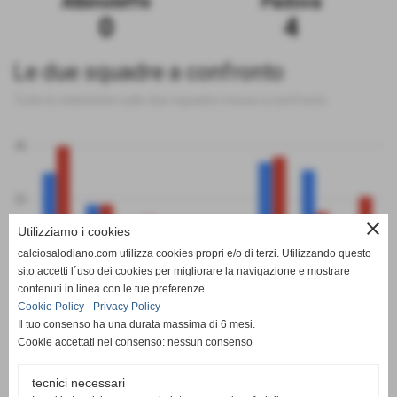
Albinoleffe
Padova
0
4
Le due squadre a confronto
Tutte le statistiche sulle due squadre messe a confronto
40
20
close
Utilizziamo i cookies
0
calciosalodiano.com utilizza cookies propri e/o di terzi. Utilizzando questo
PT
G
V
N
P
GF
GS
DR
sito accetti l´uso dei cookies per migliorare la navigazione e mostrare
Albinoleffe
Padova
contenuti in linea con le tue preferenze.
Cookie Policy
-
Privacy Policy
Il tuo consenso ha una durata massima di 6 mesi.
Cookie accettati nel consenso: nessun consenso
tecnici necessari