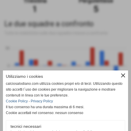
Triestina
Pergolettese
1
5
Le due squadre a confronto
Tutte le statistiche sulle due squadre messe a confronto
50
0
close
Utilizziamo i cookies
-50
calciosalodiano.com utilizza cookies propri e/o di terzi. Utilizzando questo
PT
G
V
N
P
GF
GS
DR
sito accetti l´uso dei cookies per migliorare la navigazione e mostrare
Triestina
Pergolettese
contenuti in linea con le tue preferenze.
Cookie Policy
-
Privacy Policy
Il tuo consenso ha una durata massima di 6 mesi.
Cookie accettati nel consenso: nessun consenso
tecnici necessari