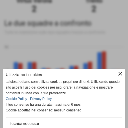
Virtus Verona
Trento
2
2
Le due squadre a confronto
Tutte le statistiche sulle due squadre messe a confronto
50
0
close
Utilizziamo i cookies
calciosalodiano.com utilizza cookies propri e/o di terzi. Utilizzando questo
PT
G
V
N
P
GF
GS
DR
sito accetti l´uso dei cookies per migliorare la navigazione e mostrare
Virtus Verona
Trento
contenuti in linea con le tue preferenze.
Cookie Policy
-
Privacy Policy
Il tuo consenso ha una durata massima di 6 mesi.
Cookie accettati nel consenso: nessun consenso
tecnici necessari