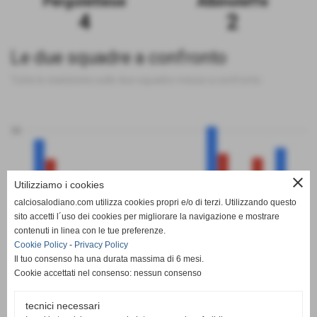
Pergolettese
Albinoleffe
4
2
Le due squadre a confronto
Tutte le statistiche sulle due squadre messe a confronto
50
close
Utilizziamo i cookies
0
calciosalodiano.com utilizza cookies propri e/o di terzi. Utilizzando questo
PT
G
V
N
P
GF
GS
DR
sito accetti l´uso dei cookies per migliorare la navigazione e mostrare
Pergolettese
Albinoleffe
contenuti in linea con le tue preferenze.
Cookie Policy
-
Privacy Policy
Il tuo consenso ha una durata massima di 6 mesi.
Cookie accettati nel consenso: nessun consenso
tecnici necessari