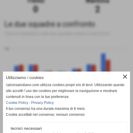
Trento
Mantova
0
2
Le due squadre a confronto
Tutte le statistiche sulle due squadre messe a confronto
50
0
close
Utilizziamo i cookies
calciosalodiano.com utilizza cookies propri e/o di terzi. Utilizzando questo
PT
G
V
N
P
GF
GS
DR
sito accetti l´uso dei cookies per migliorare la navigazione e mostrare
Trento
Mantova
contenuti in linea con le tue preferenze.
Cookie Policy
-
Privacy Policy
Il tuo consenso ha una durata massima di 6 mesi.
Cookie accettati nel consenso: nessun consenso
tecnici necessari