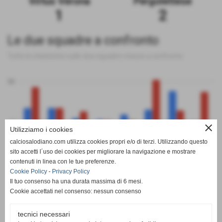
Virtus Verona
Pergolettese
1
2
Le due squadre a confronto
Tutte le statistiche sulle due squadre messe a confronto
50
0
close
Utilizziamo i cookies
calciosalodiano.com utilizza cookies propri e/o di terzi. Utilizzando questo
PT
G
V
N
P
GF
GS
DR
sito accetti l´uso dei cookies per migliorare la navigazione e mostrare
Virtus Verona
Pergolettese
contenuti in linea con le tue preferenze.
Cookie Policy
-
Privacy Policy
Il tuo consenso ha una durata massima di 6 mesi.
Cookie accettati nel consenso: nessun consenso
tecnici necessari