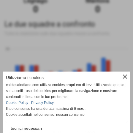
Legnago
Mantova
0
0
Le due squadre a confronto
Tutte le statistiche sulle due squadre messe a confronto
50
0
close
Utilizziamo i cookies
calciosalodiano.com utilizza cookies propri e/o di terzi. Utilizzando questo
PT
G
V
N
P
GF
GS
DR
sito accetti l´uso dei cookies per migliorare la navigazione e mostrare
Legnago
Mantova
contenuti in linea con le tue preferenze.
Cookie Policy
-
Privacy Policy
Il tuo consenso ha una durata massima di 6 mesi.
Cookie accettati nel consenso: nessun consenso
tecnici necessari