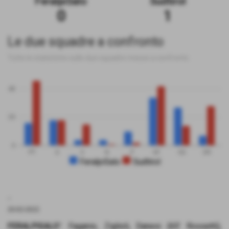
FeralpiSalo
Sudtirol
0
1
Le due squadre a confronto
Tutte le statistiche sulle due squadre messe a confronto
40
20
0
PT
G
V
N
P
GF
GS
DR
FeralpiSalo
Sudtirol
.
20-02-2022
FERALPISALO'
: Faganio, Ziglioli, Danesi (65' Rossetti),