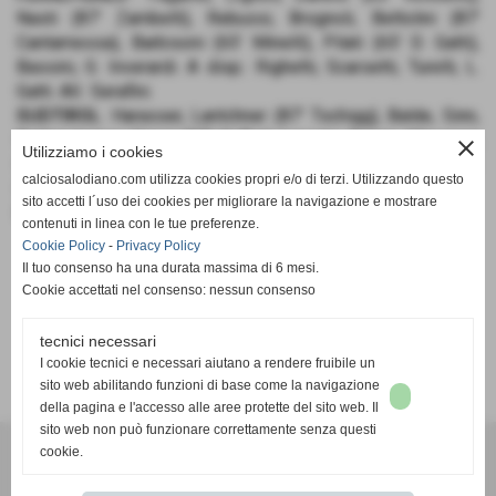
Nasti (87' Zambelli), Rebussi, Brognoli, Bettolini (87'
Cantamessa), Barbisoni (65' Minelli), Pilati (65' D. Gatti),
Bassini, G. Inverardi. A disp.: Righetti, Scarsetti, Turelli, L.
Gatti. All.: Serafini.
SUDTIROL
: Harasser, Lantchner (87' Tschigg), Balde, Sinn,
Rottensteiner, Konci (57' Kofler), Loncini, Arman, Messner,
close
Utilizziamo i cookies
Padovani (46' Uez), Buzi (87' Mutschlechner). A disp.:
calciosalodiano.com utilizza cookies propri e/o di terzi. Utilizzando questo
Dregan, Guarnaccia, Prosch, Rabanser, Celia. All.: Hilmi.
sito accetti l´uso dei cookies per migliorare la navigazione e mostrare
RETE
: 75' Messner.
contenuti in linea con le tue preferenze.
Cookie Policy
-
Privacy Policy
Il tuo consenso ha una durata massima di 6 mesi.
Cookie accettati nel consenso: nessun consenso
tecnici necessari
SCHEDA
-
CALENDARIO E RISULTATI
-
CLASSIFICA
I cookie tecnici e necessari aiutano a rendere fruibile un
sito web abilitando funzioni di base come la navigazione
della pagina e l'accesso alle aree protette del sito web. Il
sito web non può funzionare correttamente senza questi
cookie.
Calcio Salodiano