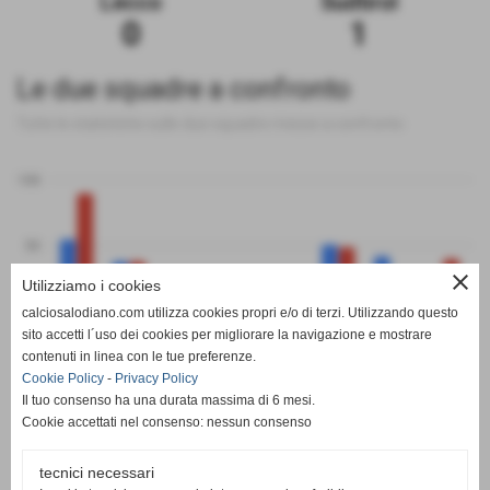
Lecco
Sudtirol
0
1
Le due squadre a confronto
Tutte le statistiche sulle due squadre messe a confronto
100
50
close
Utilizziamo i cookies
0
calciosalodiano.com utilizza cookies propri e/o di terzi. Utilizzando questo
PT
G
V
N
P
GF
GS
DR
sito accetti l´uso dei cookies per migliorare la navigazione e mostrare
Lecco
Sudtirol
contenuti in linea con le tue preferenze.
Cookie Policy
-
Privacy Policy
Il tuo consenso ha una durata massima di 6 mesi.
Cookie accettati nel consenso: nessun consenso
tecnici necessari