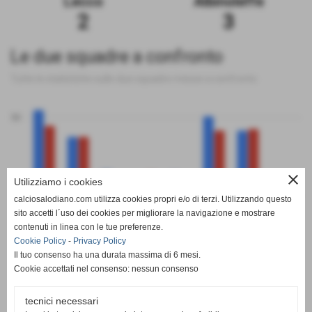
Lecco
Albinoleffe
2
3
Le due squadre a confronto
Tutte le statistiche sulle due squadre messe a confronto
50
close
Utilizziamo i cookies
0
calciosalodiano.com utilizza cookies propri e/o di terzi. Utilizzando questo
PT
G
V
N
P
GF
GS
DR
sito accetti l´uso dei cookies per migliorare la navigazione e mostrare
Lecco
Albinoleffe
contenuti in linea con le tue preferenze.
Cookie Policy
-
Privacy Policy
Il tuo consenso ha una durata massima di 6 mesi.
Cookie accettati nel consenso: nessun consenso
tecnici necessari