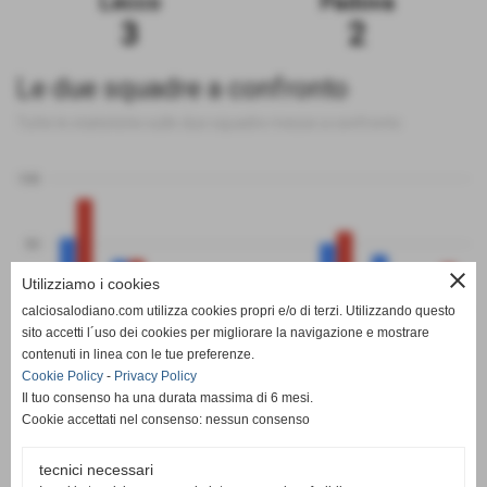
Lecco
Padova
3
2
Le due squadre a confronto
Tutte le statistiche sulle due squadre messe a confronto
100
50
close
Utilizziamo i cookies
0
calciosalodiano.com utilizza cookies propri e/o di terzi. Utilizzando questo
PT
G
V
N
P
GF
GS
DR
sito accetti l´uso dei cookies per migliorare la navigazione e mostrare
Lecco
Padova
contenuti in linea con le tue preferenze.
Cookie Policy
-
Privacy Policy
Il tuo consenso ha una durata massima di 6 mesi.
Cookie accettati nel consenso: nessun consenso
tecnici necessari