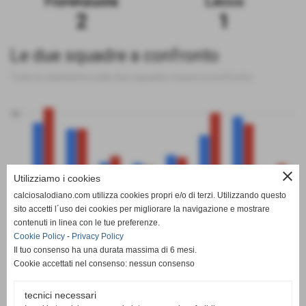
Fiorenzuola
Lecco
2
1
Le due squadre a confronto
Tutte le statistiche sulle due squadre messe a confronto
50
close
0
Utilizziamo i cookies
calciosalodiano.com utilizza cookies propri e/o di terzi. Utilizzando questo
PT
G
V
N
P
GF
GS
DR
sito accetti l´uso dei cookies per migliorare la navigazione e mostrare
Fiorenzuola
Lecco
contenuti in linea con le tue preferenze.
Cookie Policy
-
Privacy Policy
Il tuo consenso ha una durata massima di 6 mesi.
Cookie accettati nel consenso: nessun consenso
tecnici necessari