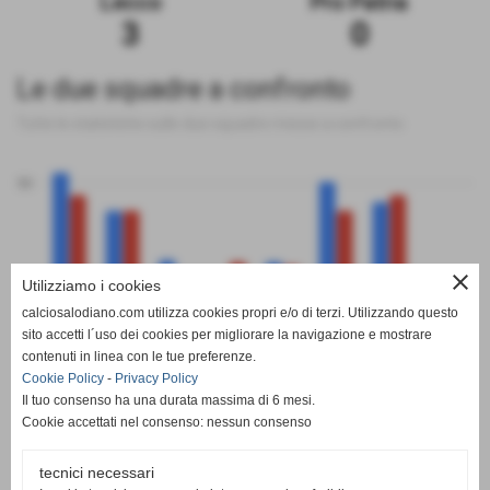
Lecco
Pro Patria
3
0
Le due squadre a confronto
Tutte le statistiche sulle due squadre messe a confronto
50
close
Utilizziamo i cookies
0
calciosalodiano.com utilizza cookies propri e/o di terzi. Utilizzando questo
PT
G
V
N
P
GF
GS
DR
sito accetti l´uso dei cookies per migliorare la navigazione e mostrare
Lecco
Pro Patria
contenuti in linea con le tue preferenze.
Cookie Policy
-
Privacy Policy
Il tuo consenso ha una durata massima di 6 mesi.
Cookie accettati nel consenso: nessun consenso
tecnici necessari