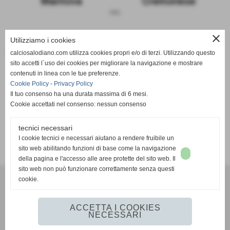
Mantova
Cremonese
sosp.
close
Utilizziamo i cookies
Le due squadre a confronto
calciosalodiano.com utilizza cookies propri e/o di terzi. Utilizzando questo
sito accetti l´uso dei cookies per migliorare la navigazione e mostrare
Mantova
Cremonese
contenuti in linea con le tue preferenze.
Cookie Policy
-
Privacy Policy
Il tuo consenso ha una durata massima di 6 mesi.
Cookie accettati nel consenso: nessun consenso
tecnici necessari
SCHEDA
-
CALENDARIO E RISULTATI
-
CLASSIFICA
I cookie tecnici e necessari aiutano a rendere fruibile un
sito web abilitando funzioni di base come la navigazione
della pagina e l'accesso alle aree protette del sito web. Il
sito web non può funzionare correttamente senza questi
cookie.
Calcio Salodiano
info@calciosalodiano.com
ACCETTA I COOKIES
NECESSARI
Realizzazione siti web www.sitoper.it