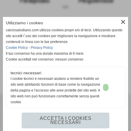
FeralpiSalo
Pergolettese
sosp.
close
Utilizziamo i cookies
Le due squadre a confronto
calciosalodiano.com utilizza cookies propri e/o di terzi. Utilizzando questo
sito accetti l´uso dei cookies per migliorare la navigazione e mostrare
FeralpiSalo
Pergolettese
contenuti in linea con le tue preferenze.
Cookie Policy
-
Privacy Policy
Il tuo consenso ha una durata massima di 6 mesi.
Cookie accettati nel consenso: nessun consenso
tecnici necessari
SCHEDA
-
CALENDARIO E RISULTATI
-
CLASSIFICA
I cookie tecnici e necessari aiutano a rendere fruibile un
sito web abilitando funzioni di base come la navigazione
della pagina e l'accesso alle aree protette del sito web. Il
sito web non può funzionare correttamente senza questi
cookie.
Calcio Salodiano
info@calciosalodiano.com
ACCETTA I COOKIES
NECESSARI
Realizzazione siti web www.sitoper.it