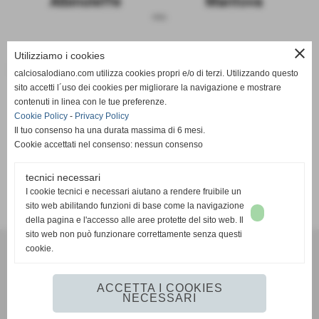
Albinoleffe
Mantova
sosp.
close
Utilizziamo i cookies
Le due squadre a confronto
calciosalodiano.com utilizza cookies propri e/o di terzi. Utilizzando questo
sito accetti l´uso dei cookies per migliorare la navigazione e mostrare
Albinoleffe
Mantova
contenuti in linea con le tue preferenze.
Cookie Policy
-
Privacy Policy
Il tuo consenso ha una durata massima di 6 mesi.
Cookie accettati nel consenso: nessun consenso
tecnici necessari
SCHEDA
-
CALENDARIO E RISULTATI
-
CLASSIFICA
I cookie tecnici e necessari aiutano a rendere fruibile un
sito web abilitando funzioni di base come la navigazione
della pagina e l'accesso alle aree protette del sito web. Il
sito web non può funzionare correttamente senza questi
cookie.
Calcio Salodiano
info@calciosalodiano.com
ACCETTA I COOKIES
NECESSARI
Realizzazione siti web www.sitoper.it