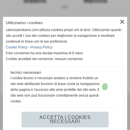
Atalanta
Mantova
sosp.
close
Utilizziamo i cookies
Le due squadre a confronto
calciosalodiano.com utilizza cookies propri e/o di terzi. Utilizzando questo
sito accetti l´uso dei cookies per migliorare la navigazione e mostrare
Atalanta
Mantova
contenuti in linea con le tue preferenze.
Cookie Policy
-
Privacy Policy
Il tuo consenso ha una durata massima di 6 mesi.
Cookie accettati nel consenso: nessun consenso
tecnici necessari
SCHEDA
-
CALENDARIO E RISULTATI
-
CLASSIFICA
I cookie tecnici e necessari aiutano a rendere fruibile un
sito web abilitando funzioni di base come la navigazione
della pagina e l'accesso alle aree protette del sito web. Il
sito web non può funzionare correttamente senza questi
cookie.
Calcio Salodiano
info@calciosalodiano.com
ACCETTA I COOKIES
NECESSARI
Realizzazione siti web www.sitoper.it