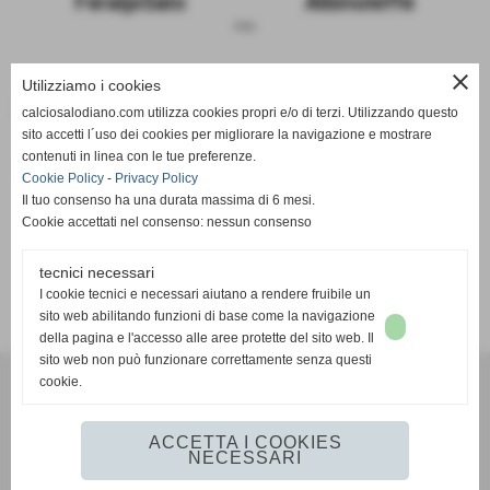
FeralpiSalo
Albinoleffe
sosp.
close
Utilizziamo i cookies
Le due squadre a confronto
calciosalodiano.com utilizza cookies propri e/o di terzi. Utilizzando questo
sito accetti l´uso dei cookies per migliorare la navigazione e mostrare
FeralpiSalo
Albinoleffe
contenuti in linea con le tue preferenze.
Cookie Policy
-
Privacy Policy
Il tuo consenso ha una durata massima di 6 mesi.
Cookie accettati nel consenso: nessun consenso
tecnici necessari
SCHEDA
-
CALENDARIO E RISULTATI
-
CLASSIFICA
I cookie tecnici e necessari aiutano a rendere fruibile un
sito web abilitando funzioni di base come la navigazione
della pagina e l'accesso alle aree protette del sito web. Il
sito web non può funzionare correttamente senza questi
cookie.
Calcio Salodiano
info@calciosalodiano.com
ACCETTA I COOKIES
NECESSARI
Realizzazione siti web www.sitoper.it