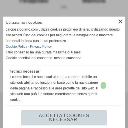
FeralpiSalo
Mantova
sosp.
close
Utilizziamo i cookies
Le due squadre a confronto
calciosalodiano.com utilizza cookies propri e/o di terzi. Utilizzando questo
sito accetti l´uso dei cookies per migliorare la navigazione e mostrare
FeralpiSalo
Mantova
contenuti in linea con le tue preferenze.
Cookie Policy
-
Privacy Policy
Il tuo consenso ha una durata massima di 6 mesi.
Cookie accettati nel consenso: nessun consenso
tecnici necessari
SCHEDA
-
CALENDARIO E RISULTATI
-
CLASSIFICA
I cookie tecnici e necessari aiutano a rendere fruibile un
sito web abilitando funzioni di base come la navigazione
della pagina e l'accesso alle aree protette del sito web. Il
sito web non può funzionare correttamente senza questi
cookie.
Calcio Salodiano
info@calciosalodiano.com
ACCETTA I COOKIES
NECESSARI
Realizzazione siti web www.sitoper.it