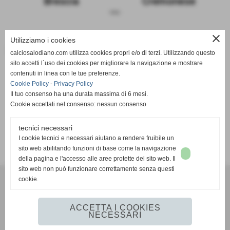
Brescia
Cremonese
sosp.
close
Utilizziamo i cookies
Le due squadre a confronto
calciosalodiano.com utilizza cookies propri e/o di terzi. Utilizzando questo
sito accetti l´uso dei cookies per migliorare la navigazione e mostrare
Brescia
Cremonese
contenuti in linea con le tue preferenze.
Cookie Policy
-
Privacy Policy
Il tuo consenso ha una durata massima di 6 mesi.
Cookie accettati nel consenso: nessun consenso
tecnici necessari
SCHEDA
-
CALENDARIO E RISULTATI
-
CLASSIFICA
I cookie tecnici e necessari aiutano a rendere fruibile un
sito web abilitando funzioni di base come la navigazione
della pagina e l'accesso alle aree protette del sito web. Il
sito web non può funzionare correttamente senza questi
cookie.
Calcio Salodiano
info@calciosalodiano.com
ACCETTA I COOKIES
NECESSARI
Realizzazione siti web www.sitoper.it